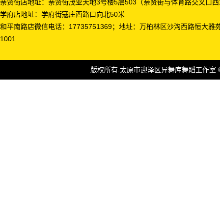
亲贤街店地址：亲贤街茂业天地3号楼5层503（亲贤街与体育路交叉口
学府店地址：学府街寇庄西路口向北50米
和平南路店微信电话：17735751369；地址：万柏林区沙沟西路恒大雅
1001
版权所有:太原市迎泽区异舞库舞蹈工作室 ©2015-20